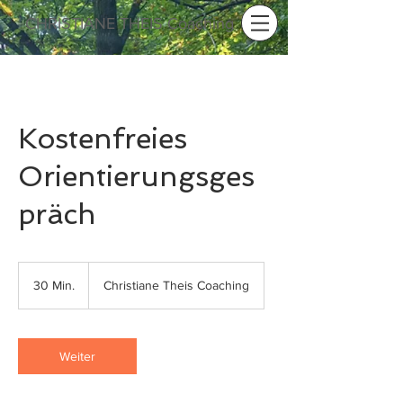
CHRISTIANE THEIS Coaching
Kostenfreies
Orientierungsges
präch
30 Min.
3
Christiane Theis Coaching
0
M
i
n
Weiter
.