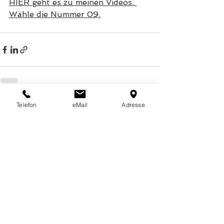
HIER geht es zu meinen Videos. 
Wähle die Nummer 09.
Telefon
eMail
Adresse
Alle ansehen
Aktuelle Beiträge